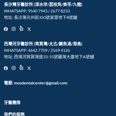
長沙灣牙醫診所
(深水埗/荔枝角/美孚/九龍)
WHATSAPP:
9540‍ 7943
/
2677‍ 8233
地址: 長沙灣元州街350號家壹地下8號舖
西灣河牙醫診所
(筲箕灣/太古/鰂魚涌/港島)
WHATSAPP:
4642‍ 7709
/
2569‍ 4126
地址: 西灣河筲箕灣道33-55號麗灣大廈地下A號舖
電郵: mosdentalcenter@gmail.com
牙醫團隊
我們的服務