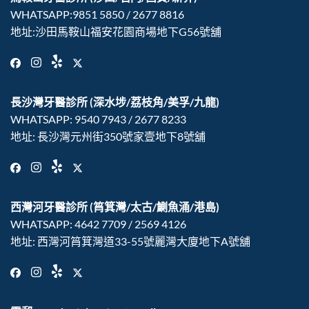
WHATSAPP:
9851 5850
/
2677‍ 8816
地址:沙田馬鞍山福安花園商場地下G56號舖
長沙灣牙醫診所
(深水埗/荔枝角/美孚/九龍)
WHATSAPP:
9540‍ 7943
/
2677‍ 8233
地址: 長沙灣元州街350號家壹地下8號舖
西灣河牙醫診所
(筲箕灣/太古/鰂魚涌/港島)
WHATSAPP:
4642‍ 7709
/
2569‍ 4126
地址: 西灣河筲箕灣道33-55號麗灣大廈地下A號舖