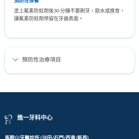
預防性保養
塗上氟素防蛀劑後30 分鐘不要刷牙，飲水或進食，
讓氟素防蛀劑停留在牙齒表面。
預防性治療項目
進一牙科中心
馬鞍山牙醫診所
(沙田/石門/西貢/新界)