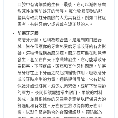
口腔中有害細菌的生長。最後，它可以減輕牙齒
敏感性並預防蛀牙的發展。 氟化物膠漆對於那
些具有較高蛀牙風險的人尤其有益，例如口乾症
患者、有蛀牙病史或者戴有矯正器的人。
防磨牙牙膠
防磨牙牙膠，也稱為咬合墊，是定制的口腔器
械，旨在保護你的牙齒免受磨牙或咬牙的有害影
響，這種情況稱為磨牙症。磨牙症可能在睡覺時
發生，甚至在白天下意識地發生，它可能導致牙
齒損害、下顎疼痛、頭痛和其他牙科問題。防磨
牙牙膠在上下牙齒之間起到緩衝作用，吸收磨牙
或咬牙時產生的力量。通過提供屏障，它有助於
保護牙齒琺瑯質，減少肌肉緊張，緩解下顎關節
的壓力。 夜間保護器通常由耐用、柔軟的材料
製成，並且根據你的牙齒量身定制以確保最大的
舒適度和有效性。牙齒醫生將取得你的牙齒印
模，以製作緊密貼合的夜間保護器。 預防勝於