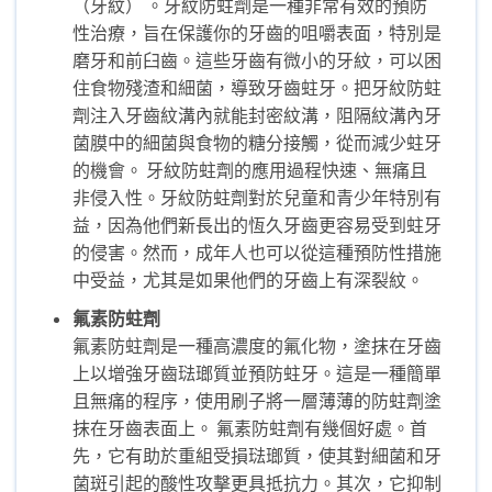
（牙紋） 。牙紋防蛀劑是一種非常有效的預防
性治療，旨在保護你的牙齒的咀嚼表面，特別是
磨牙和前臼齒。這些牙齒有微小的牙紋，可以困
住食物殘渣和細菌，導致牙齒蛀牙。把牙紋防蛀
劑注入牙齒紋溝內就能封密紋溝，阻隔紋溝內牙
菌膜中的細菌與食物的糖分接觸，從而減少蛀牙
的機會。 牙紋防蛀劑的應用過程快速、無痛且
非侵入性。牙紋防蛀劑對於兒童和青少年特別有
益，因為他們新長出的恆久牙齒更容易受到蛀牙
的侵害。然而，成年人也可以從這種預防性措施
中受益，尤其是如果他們的牙齒上有深裂紋。
氟素防蛀劑
氟素防蛀劑是一種高濃度的氟化物，塗抹在牙齒
上以增強牙齒琺瑯質並預防蛀牙。這是一種簡單
且無痛的程序，使用刷子將一層薄薄的防蛀劑塗
抹在牙齒表面上。 氟素防蛀劑有幾個好處。首
先，它有助於重組受損琺瑯質，使其對細菌和牙
菌斑引起的酸性攻擊更具抵抗力。其次，它抑制